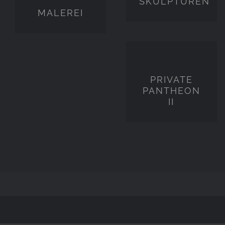
SKULPTUREN
MALEREI
PRIVATE
PANTHEON
II
PRIVATE
PANTHEON
II