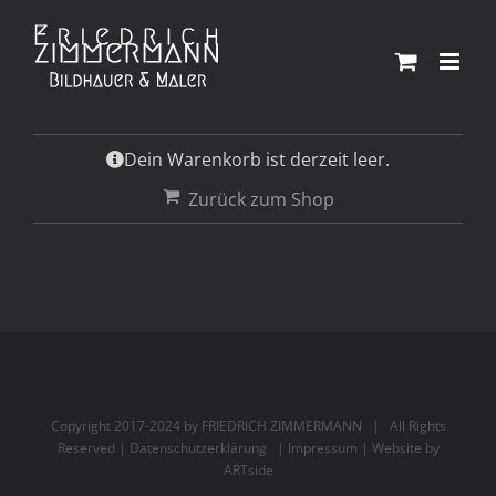
Zum
Inhalt
springen
Dein Warenkorb ist derzeit leer.
Zurück zum Shop
Copyright 2017-2024 by
FRIEDRICH ZIMMERMANN
| All Rights
Reserved |
Datenschutzerklärung
|
Impressum
|
Website by
ARTside