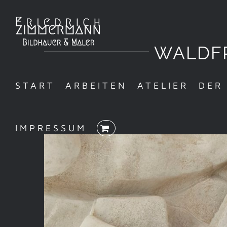
Zum
Inhalt
WALDFR
springen
START
ARBEITEN
ATELIER
DER
IMPRESSUM