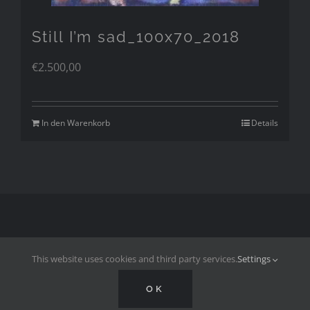
Still I’m sad_100x70_2018
€
2.500,00
In den Warenkorb
Details
Copyright 2017-2024 by
FRIEDRICH ZIMMERMANN
| All Rights
This website uses cookies and third party services.
Settings
Reserved |
Datenschutzerklärung
|
Impressum
|
Website by
ARTside
OK