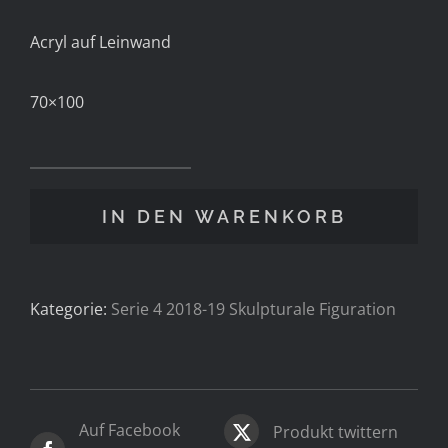
Acryl auf Leinwand
70×100
Skulpturale
IN DEN WARENKORB
Figuration
1_70x100_2019
Menge
Kategorie:
Serie 4 2018-19 Skulpturale Figuration
Auf Facebook
Produkt twittern